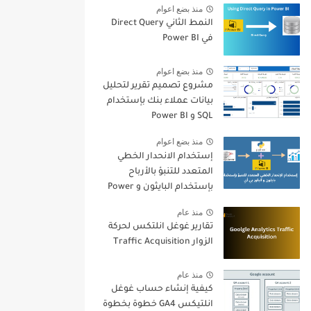
منذ بضع اعوام
النمط الثاني Direct Query
في Power BI
منذ بضع اعوام
مشروع تصميم تقرير لتحليل
بيانات عملاء بنك بإستخدام
SQL و Power BI
منذ بضع اعوام
إستخدام الانحدار الخطي
المتعدد للتنبؤ بالأرباح
بإستخدام البايثون و Power
BI
منذ عام
تقارير غوغل انلتكس لحركة
الزوار Traffic Acquisition
منذ عام
كيفية إنشاء حساب غوغل
انلتيكس GA4 خطوة بخطوة