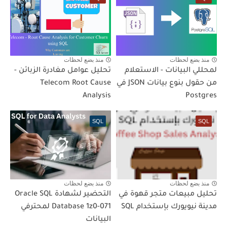
منذ بضع لحظات
منذ بضع لحظات
لمحللي البيانات - الاستعلام
تحليل عوامل مغادرة الزبائن -
من حقول بنوع بيانات JSON في
Telecom Root Cause
Analysis
Postgres
SQL
SQL
منذ بضع لحظات
منذ بضع لحظات
تحليل مبيعات متجر قهوة في
التحضير لشهادة Oracle SQL
مدينة نيويورك بإستخدام SQL
Database 1z0-071 لمحترفي
البيانات