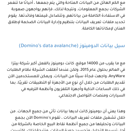
مع الكم الهائل من البيانات المتاحة والتي يتم جمعها ، أحيانًا ما تنغمر
الشركات بجمع المعلومات. ونتيجة لذلك، فإنهم يواجهون صعوبة
في الاستفادة الكاملة من بياناتهم، وتتضاءل قيمتها وفائدتها. يقوم
تحديد ملفات تعريف البيانات بتنظيم وإدارة البيانات الضخمة لإطلاق
العنان لإمكاناتها الكاملة.
سيل بيانات الدومينوز (Domino’s data avalanche)
مع ما يقرب من 14000 موقع، كانت دومينوز بالفعل أكبر شركة بيتزا
في العالم بحلول عام 2015. ولكن عندما أطلقت الشركة نظام الطلبات
AnyWare، واجهت فجأة سيلًا من البيانات. ويمكن للمستخدمين الآن
تقديم الطلبات من خلال أي نوع من الأجهزة أو التطبيقات تقريبًا، بما
في ذلك الساعات الذكية وأجهزة التلفزيون وأنظمة الترفيه في
السيارات ومنصات التواصل الاجتماعي.
وهذا يعني أن دومينوز كانت لديها بيانات تأتي من جميع الجهات. من
خلال تشغيل ملفات تعريف البيانات ، تقوم Domino's الآن بجمع
البيانات وتحليلها من جميع أنظمة نقاط البيع الخاصة بالشركة من